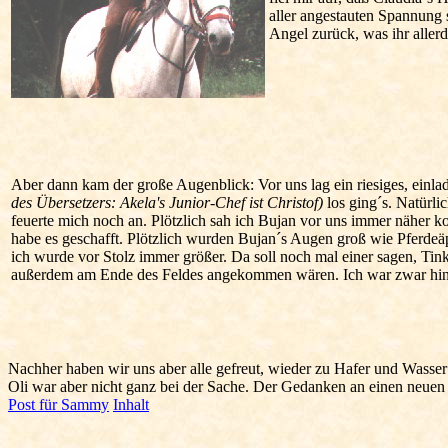
aller angestauten Spannung s
Angel zurück, was ihr allerd
Aber dann kam der große Augenblick: Vor uns lag ein riesiges, einl
des Übersetzers: Akela's Junior-Chef ist Christof)
los ging´s. Natürlic
feuerte mich noch an. Plötzlich sah ich Bujan vor uns immer näher k
habe es geschafft. Plötzlich wurden Bujan´s Augen groß wie Pferdeäp
ich wurde vor Stolz immer größer. Da soll noch mal einer sagen, Ti
außerdem am Ende des Feldes angekommen wären. Ich war zwar hinterh
Nachher haben wir uns aber alle gefreut, wieder zu Hafer und Wasse
Oli war aber nicht ganz bei der Sache. Der Gedanken an einen neuen
Post für Sammy
Inhalt