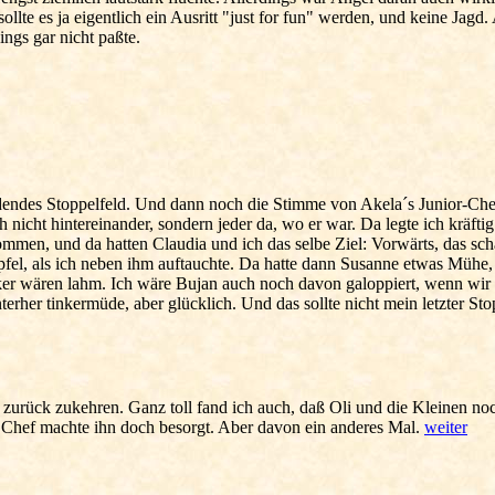
ollte es ja eigentlich ein Ausritt "just for fun" werden, und keine Ja
ings gar nicht paßte.
adendes Stoppelfeld. Und dann noch die Stimme von Akela´s Junior-Chef
h nicht hintereinander, sondern jeder da, wo er war. Da legte ich kräfti
ommen, und da hatten Claudia und ich das selbe Ziel: Vorwärts, das sch
fel, als ich neben ihm auftauchte. Da hatte dann Susanne etwas Mühe, 
nker wären lahm. Ich wäre Bujan auch noch davon galoppiert, wenn wir
er tinkermüde, aber glücklich. Und das sollte nicht mein letzter Stop
r zurück zukehren. Ganz toll fand ich auch, daß Oli und die Kleinen 
 Chef machte ihn doch besorgt. Aber davon ein anderes Mal.
weiter