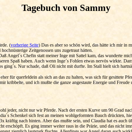
Tagebuch von Sammy
rde. (
vorherige Seite
) Das es aber so schön wird, das hätte ich mir in
 hochnüsterige Zeitgenossen uns zugetraut hätten.
Daß Angel´s Chefin statt meiner Inge mit Sattel kam, das wunderte mich
nseren Spaß haben. Auch wenn Inge´s Fohlen etwas nervös wirkte. Damit
 ging´s. Nur schade, daß Oli nicht mit durfte. Im Stall hielt sich hart
r für querfeldein als sich an das zu halten, was sich für gesittete Pfe
n mir kribbelte, und ich mußte die ganze angestaute Energie und Freude
hl jeder, nicht nur wir Pferde. Nach der ersten Kurve um 90 Grad nach 
audia´s Schenkel sich fest an meinen wohlgeformten Bauch drückten, hie
-3x kräftig nach hinten. Aber das mußte sein, und Claudia hat es auch 
cht erschöpft. Es ging immer weiter raus in die Prärie, und das nicht 
Hengst ziemlich lautstark fluchte. Allerdings war Angel daran auch wirk