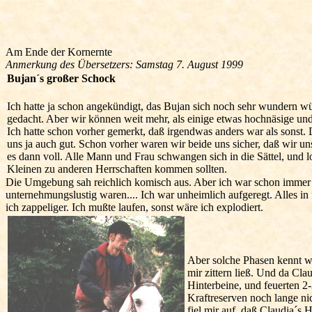
Am Ende der Kornernte
Anmerkung des Übersetzers: Samstag 7. August 1999
Bujan´s großer Schock
Ich hatte ja schon angekündigt, das Bujan sich noch sehr wundern wü
gedacht. Aber wir können weit mehr, als einige etwas hochnäsige und
Ich hatte schon vorher gemerkt, daß irgendwas anders war als sonst. 
uns ja auch gut. Schon vorher waren wir beide uns sicher, daß wir u
es dann voll. Alle Mann und Frau schwangen sich in die Sättel, und los
Kleinen zu anderen Herrschaften kommen sollten.
Die Umgebung sah reichlich komisch aus. Aber ich war schon immer ehe
unternehmungslustig waren.... Ich war unheimlich aufgeregt. Alles i
ich zappeliger. Ich mußte laufen, sonst wäre ich explodiert.
Aber solche Phasen kennt wo
mir zittern ließ. Und da Cl
Hinterbeine, und feuerten 2
Kraftreserven noch lange ni
fiel mir auf, daß Claudia´s 