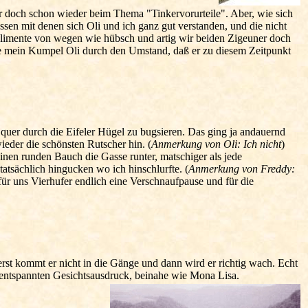
ir doch schon wieder beim Thema "Tinkervorurteile". Aber, wie sich
ssen mit denen sich Oli und ich ganz gut verstanden, und die nicht
plimente von wegen wie hübsch und artig wir beiden Zigeuner doch
ete mein Kumpel Oli durch den Umstand, daß er zu diesem Zeitpunkt
quer durch die Eifeler Hügel zu bugsieren. Das ging ja andauernd
ieder die schönsten Rutscher hin. (
Anmerkung von Oli: Ich nicht
)
inen runden Bauch die Gasse runter, matschiger als jede
tsächlich hingucken wo ich hinschlurfte. (
Anmerkung von Freddy:
r uns Vierhufer endlich eine Verschnaufpause und für die
t kommt er nicht in die Gänge und dann wird er richtig wach. Echt
nz entspannten Gesichtsausdruck, beinahe wie Mona Lisa.