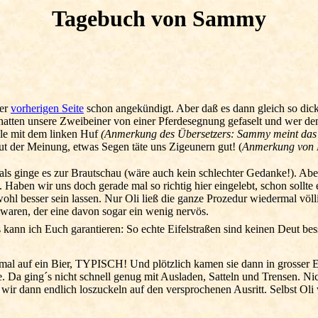
Tagebuch von Sammy
der
vorherigen Seite
schon angekündigt. Aber daß es dann gleich so dic
atten unsere Zweibeiner von einer Pferdesegnung gefaselt und wer denn
ble mit dem linken Huf
(Anmerkung des Übersetzers: Sammy meint das
t der Meinung, etwas Segen täte uns Zigeunern gut! (
Anmerkung von 
als ginge es zur Brautschau (wäre auch kein schlechter Gedanke!). Abe
 Haben wir uns doch gerade mal so richtig hier eingelebt, schon sollte
ohl besser sein lassen. Nur Oli ließ die ganze Prozedur wiedermal völlig 
t waren, der eine davon sogar ein wenig nervös.
kann ich Euch garantieren: So echte Eifelstraßen sind keinen Deut besse
l auf ein Bier, TYPISCH! Und plötzlich kamen sie dann in grosser Ei
e. Da ging´s nicht schnell genug mit Ausladen, Satteln und Trensen. N
wir dann endlich loszuckeln auf den versprochenen Ausritt. Selbst Oli