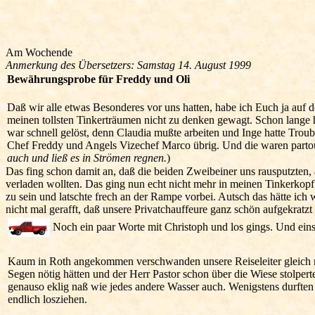
Am Wochende
Anmerkung des Übersetzers: Samstag 14. August 1999
Bewährungsprobe für Freddy und Oli
Daß wir alle etwas Besonderes vor uns hatten, habe ich Euch ja auf 
meinen tollsten Tinkerträumen nicht zu denken gewagt. Schon lange h
war schnell gelöst, denn Claudia mußte arbeiten und Inge hatte Trou
Chef Freddy und Angels Vizechef Marco übrig. Und die waren partou
auch und ließ es in Strömen regnen.
)
Das fing schon damit an, daß die beiden Zweibeiner uns rausputzten, 
verladen wollten. Das ging nun echt nicht mehr in meinen Tinkerkopf.
zu sein und latschte frech an der Rampe vorbei. Autsch das hätte ich w
nicht mal gerafft, daß unsere Privatchauffeure ganz schön aufgekratz
Noch ein paar Worte mit Christoph und los gings. Und eins 
Kaum in Roth angekommen verschwanden unsere Reiseleiter gleich ma
Segen nötig hätten und der Herr Pastor schon über die Wiese stolpert
genauso eklig naß wie jedes andere Wasser auch. Wenigstens durften 
endlich losziehen.