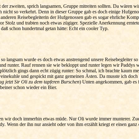
t der zweiten, sprich langsamen, Gruppe mitreiten sollten. Da wären w
ch nicht so verkehrt. Denn in dieser Gruppe gab es doch einige Hufgeno
r anderen Reisebegleiterin der Hufgenossen gab es sogar ehrliche Kom
vor Stolz und trabten noch etwas zügiger. Spezielle Anerkennung ernt
r daß schon hundertmal getan hätte: Echt ein cooler Typ.
so langsam wurde es doch etwas anstrengend unsere Reisebegleiter so 
und runter. Rauf rennen sie wie bekloppt und runter legen wir Paddys w
lötzlich gings dann echt zügig runter: So schmal, ich brachte kaum me
inekuhle und gespickt mit ganz gemeinen Ästen. Da musste ich doch ta
ag jetzt Sir Oli zu dem tapferen Burschen
) Unten angekommen, gab es fü
einer schon wieder ein Bier.
en wir doch immerhin etwas müde. Nur Oli wurde immer munterer. Zuers
eddy. Wenn der ihn nur ansieht oder von ihm erzählt kriegt er einen ga