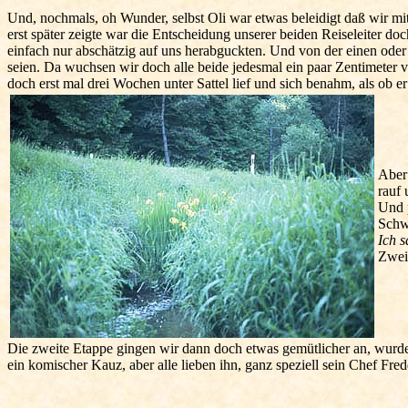
Und, nochmals, oh Wunder, selbst Oli war etwas beleidigt daß wir mi
erst später zeigte war die Entscheidung unserer beiden Reiseleiter do
einfach nur abschätzig auf uns herabguckten. Und von der einen ode
seien. Da wuchsen wir doch alle beide jedesmal ein paar Zentimeter 
doch erst mal drei Wochen unter Sattel lief und sich benahm, als ob e
Aber 
rauf 
Und p
Schwe
Ich s
Zweib
Die zweite Etappe gingen wir dann doch etwas gemütlicher an, wurd
ein komischer Kauz, aber alle lieben ihn, ganz speziell sein Chef Fr